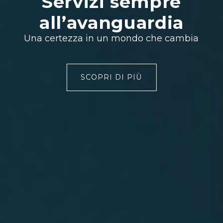
Servizi sempre
Automazione.
personalizzate
all’avanguardia
Telecontrollo
Progettiamo e realizziamo sistemi di
Una certezza in un mondo che cambia
Non seguiamo le mode, creiamo il
automazione e telecontrollo
futuro.
SCOPRI DI PIÙ
SCOPRI DI PIÙ
SCOPRI DI PIÙ