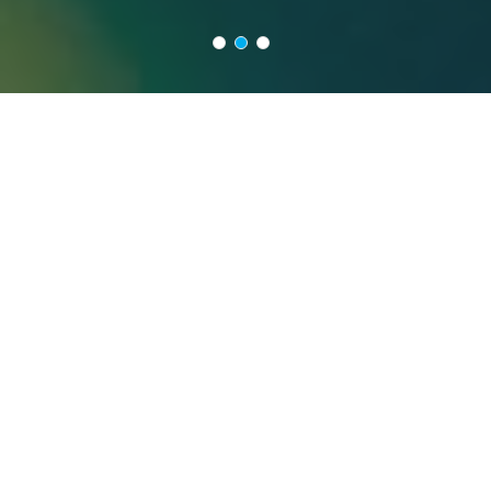
Noi siamo EUROTEC. Ti
rendiamo facile il lavoro.
Da oltre 30 anni, noi
di EUROTEC offriamo
servizi di
consulenza
e
fornitura
della
strumentazione per il
controllo di processo.