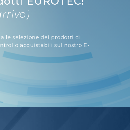
dotti EUROTEC!
arrivo)
ta le selezione dei prodotti di
trollo acquistabili sul nostro E-