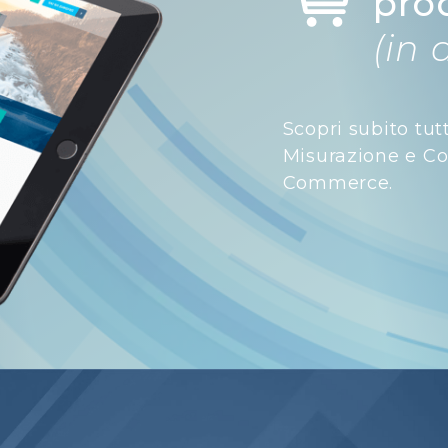
pro
(in 
Scopri subito tut
Misurazione e Con
Commerce.