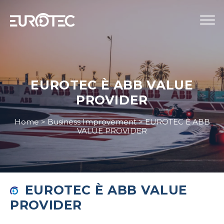
STRUMENTAZIONE
TELECONTROLLO
EUROTEC È ABB VALUE
PROVIDER
SERVIZI
EUROTEC
Home
>
Business Improvement
>
EUROTEC È ABB
VALUE PROVIDER
BLOG
LAVORA CON NOI
IT
EUROTEC È ABB VALUE
PROVIDER