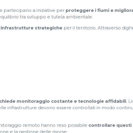
de partecipano a iniziative per
proteggere i fiumi e migliora
ilibrio tra sviluppo e tutela ambientale.
e
infrastrutture strategiche
per il territorio. Attraverso digh
ichiede monitoraggio costante e tecnologie affidabili
. Li
elle infrastrutture devono essere controllati in modo contin
 monitoraggio remoto hanno reso possibile
controllare questi
one e la gestione delle risorse.