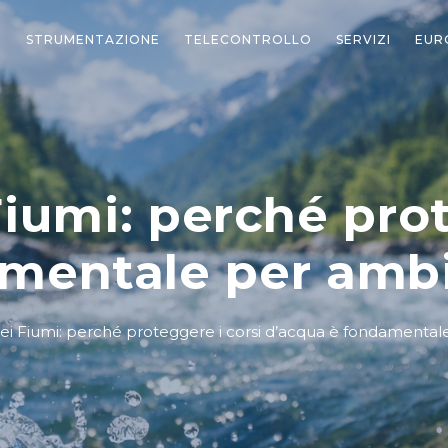
STRUMENTAZIONE
TELECONTROLLO
SERVIZI
EUR
Fiumi: perché prot
mentale per ambie
ei Fiumi: perché proteggere i corsi d’acqua è fondamentale