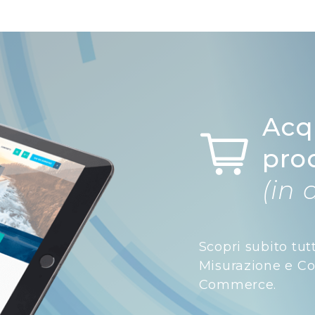
Acq
pro
(in 
Scopri subito tut
Misurazione e Con
Commerce.