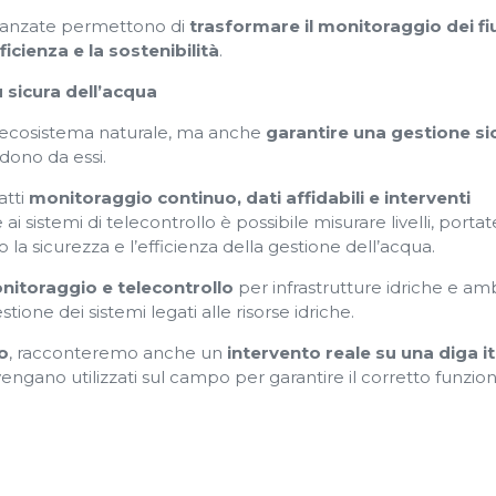
 avanzate permettono di
trasformare il monitoraggio dei fi
icienza e la sostenibilità
.
 sicura dell’acqua
n ecosistema naturale, ma anche
garantire una gestione si
ono da essi.
atti
monitoraggio continuo, dati affidabili e interventi
ai sistemi di telecontrollo è possibile misurare livelli, portat
 la sicurezza e l’efficienza della gestione dell’acqua.
onitoraggio e telecontrollo
per infrastrutture idriche e amb
ione dei sistemi legati alle risorse idriche.
o
, racconteremo anche un
intervento reale su una diga it
vengano utilizzati sul campo per garantire il corretto funz