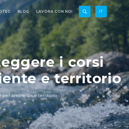
OTEC
BLOG
LAVORA CON NOI
IT
eggere i corsi
nte e territorio
 per ambiente e territorio