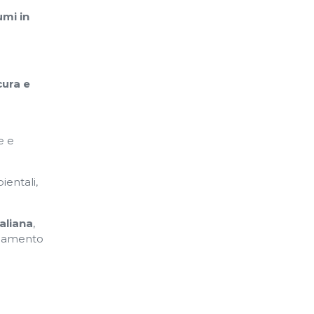
umi in
cura e
e e
ientali,
aliana
,
ionamento