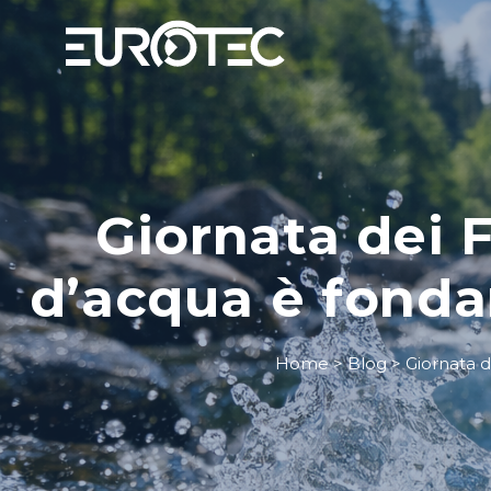
Giornata dei 
d’acqua è fonda
Home
>
Blog
>
Giornata d