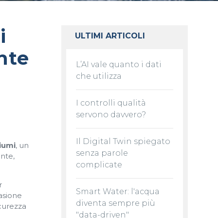
i
ULTIMI ARTICOLI
nte
L’AI vale quanto i dati
che utilizza
I controlli qualità
servono davvero?
Il Digital Twin spiegato
Fiumi
, un
senza parole
nte,
complicate
r
Smart Water: l'acqua
casione
diventa sempre più
icurezza
"data-driven"