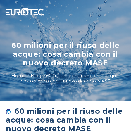
STRUMENTAZIONE
60 milioni per il riuso delle
TELECONTROLLO
acque: cosa cambia con il
SERVIZI
nuovo decreto MASE
EUROTEC
Home
>
Blog
>
60 milioni per il riuso delle acque:
cosa cambia con il nuovo decreto MASE
BLOG
LAVORA CON NOI
IT
60 milioni per il riuso delle
acque: cosa cambia con il
nuovo decreto MASE