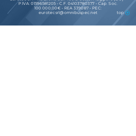
P.IVA: 01596581205 - C.F. 04103780377 - Cap. Soc.
100.000,00€ - REA 339087 - PEC:
eurotecsrl@omnibuspec.net
top