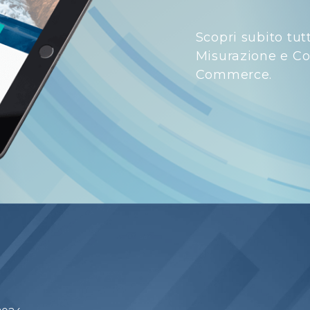
Scopri subito tut
Misurazione e Con
Commerce.