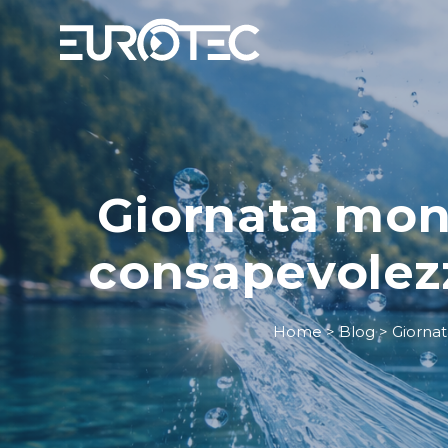
Giornata mond
consapevolezz
Home
>
Blog
>
Giornat