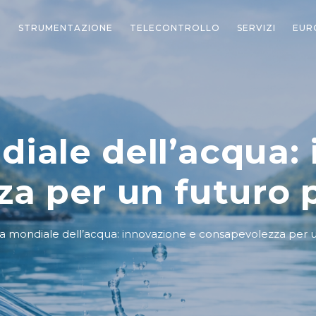
STRUMENTAZIONE
TELECONTROLLO
SERVIZI
EUR
iale dell’acqua:
a per un futuro p
a mondiale dell’acqua: innovazione e consapevolezza per un