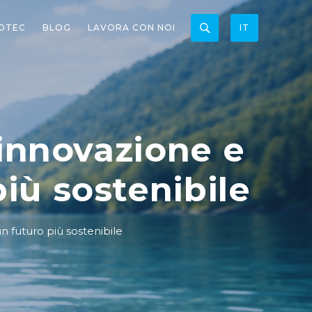
OTEC
BLOG
LAVORA CON NOI
IT
 innovazione e
iù sostenibile
 futuro più sostenibile