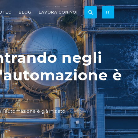
OTEC
BLOG
LAVORA CON NOI
IT
entrando negli
ll'automazione è
dell’automazione è già iniziato