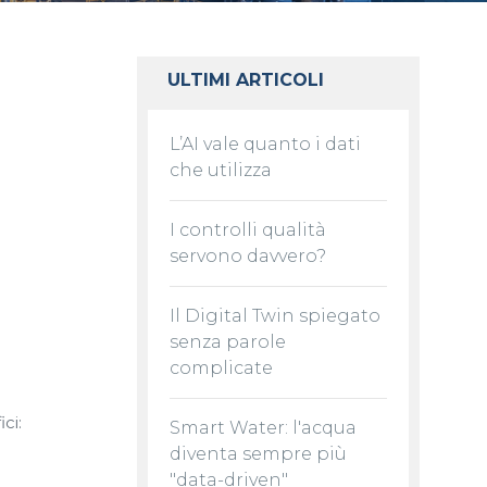
ULTIMI ARTICOLI
L’AI vale quanto i dati
che utilizza
I controlli qualità
servono davvero?
Il Digital Twin spiegato
senza parole
complicate
ci:
Smart Water: l'acqua
diventa sempre più
"data-driven"