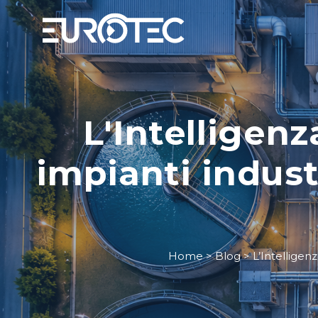
L'Intelligenz
impianti indust
Home
>
Blog
>
L’Intelligenz