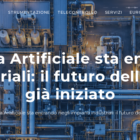
STRUMENTAZIONE
TELECONTROLLO
SERVIZI
EUR
a Artificiale sta 
riali: il futuro de
già iniziato
a Artificiale sta entrando negli impianti industriali: il futuro 