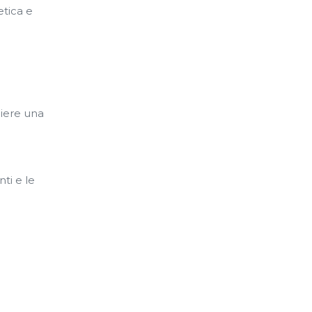
etica e
liere una
ti e le