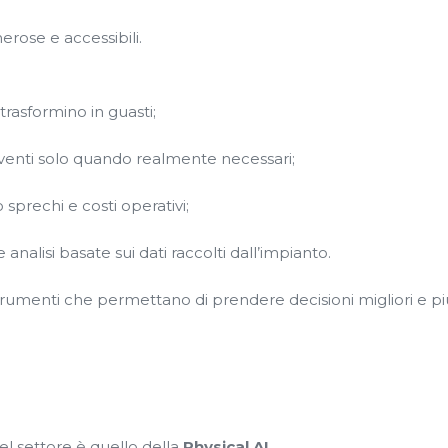
rose e accessibili.
rasformino in guasti;
erventi solo quando realmente necessari;
sprechi e costi operativi;
nalisi basate sui dati raccolti dall’impianto.
strumenti che permettano di prendere decisioni migliori e pi
l settore è quello della
Physical AI
.