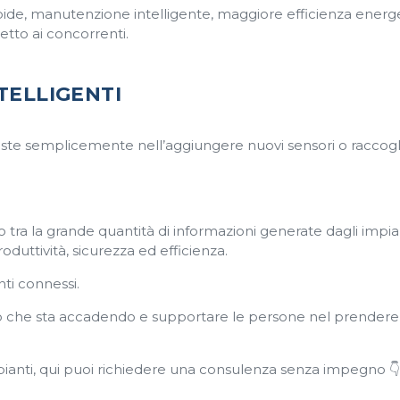
rapide, manutenzione intelligente, maggiore efficienza energ
etto ai concorrenti.
NTELLIGENTI
iste semplicemente nell’aggiungere nuovi sensori o raccog
o tra la grande quantità di informazioni generate dagli impian
duttività, sicurezza ed efficienza.
ti connessi.
iò che sta accadendo e supportare le persone nel prendere
pianti, qui puoi richiedere una consulenza senza impegno 👇