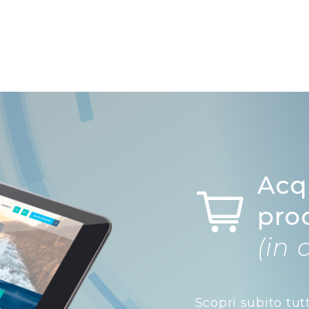
Acq
pro
(in 
Scopri subito tut