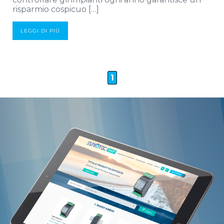
risparmio cospicuo […]
LEGGI DI PIÙ
1