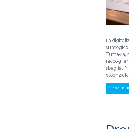
La digital
strategica
Tuttavia, 
raccoglie
sbagliati?
essenziale
LEGGI DI 