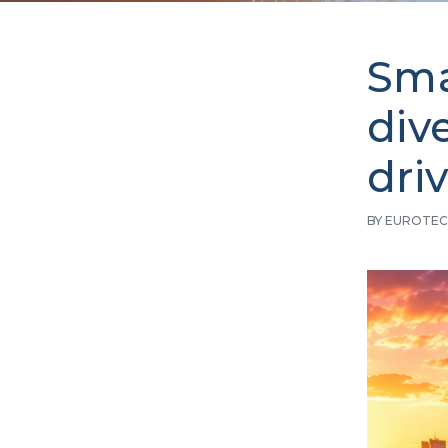
Sma
div
dri
BY EUROTEC