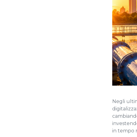
Negli ulti
digitalizz
cambiando 
investendo
in tempo r