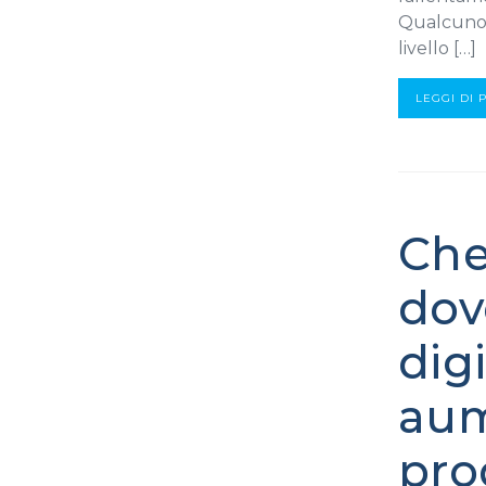
Qualcuno s
livello […]
LEGGI DI 
Che
dov
dig
aum
pro