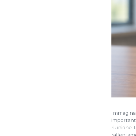
Immagina 
importanti
riunione.
rallentame