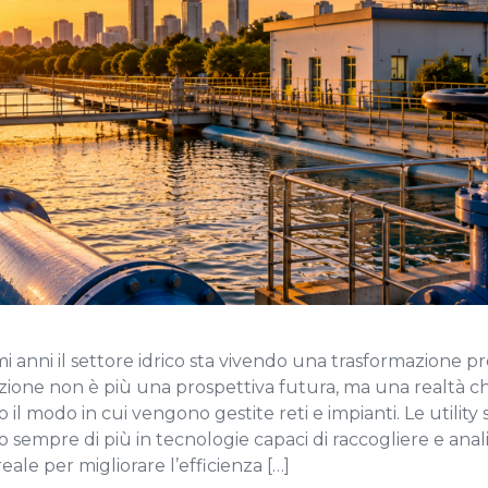
mi anni il settore idrico sta vivendo una trasformazione p
azione non è più una prospettiva futura, ma una realtà c
il modo in cui vengono gestite reti e impianti. Le utility
 sempre di più in tecnologie capaci di raccogliere e anal
eale per migliorare l’efficienza […]