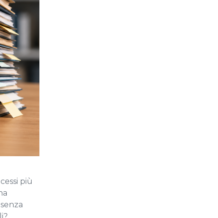
cessi più
na
 senza
li?