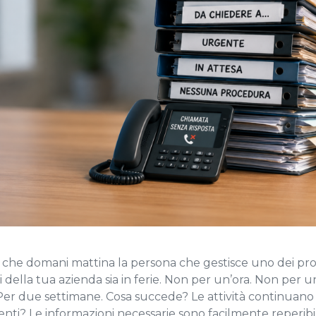
che domani mattina la persona che gestisce uno dei pro
 della tua azienda sia in ferie. Non per un’ora. Non per u
 Per due settimane. Cosa succede? Le attività continuano
nti? Le informazioni necessarie sono facilmente reperibi