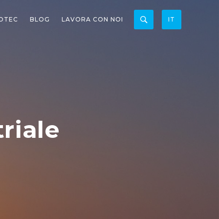
OTEC
BLOG
LAVORA CON NOI
IT
riale