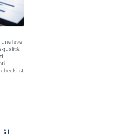
a una leva
 qualità.
ti
ti
 check‑list