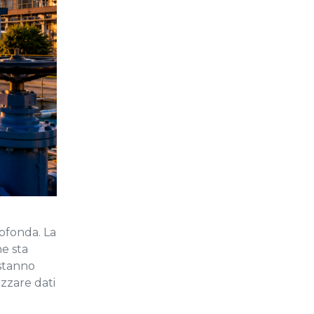
rofonda. La
he sta
 stanno
izzare dati