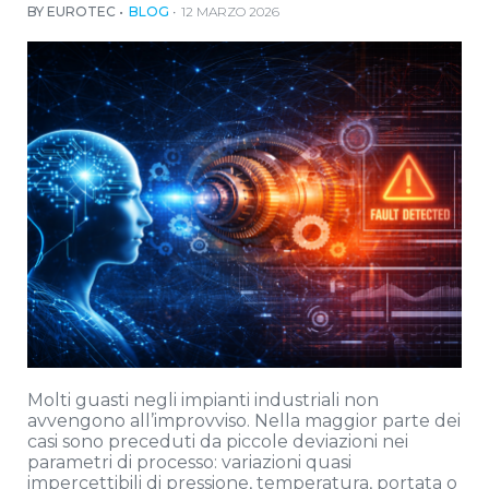
BY EUROTEC
BLOG
12 MARZO 2026
Molti guasti negli impianti industriali non
avvengono all’improvviso. Nella maggior parte dei
casi sono preceduti da piccole deviazioni nei
parametri di processo: variazioni quasi
impercettibili di pressione, temperatura, portata o