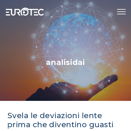
STRUMENTAZIONE
TELECONTROLLO
SERVIZI
analisidai
EUROTEC
BLOG
LAVORA CON NOI
IT
Svela le deviazioni lente
prima che diventino guasti