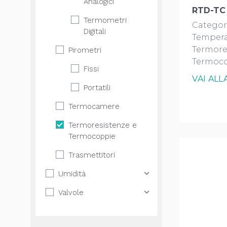
Analogici
RTD-TC
Termometri
Categor
Digitali
Tempera
Termore
Pirometri
Termoc
Fissi
VAI AL
Portatili
Termocamere
Termoresistenze e
Termocoppie
Trasmettitori
Umidità
Valvole