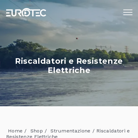
STRUMENTAZIONE
TELECONTROLLO
Riscaldatori e Resistenze
SERVIZI
Elettriche
EUROTEC
BLOG
LAVORA CON NOI
IT
Home
Shop
Strumentazione
Riscaldatori e
Resistenze Elettriche