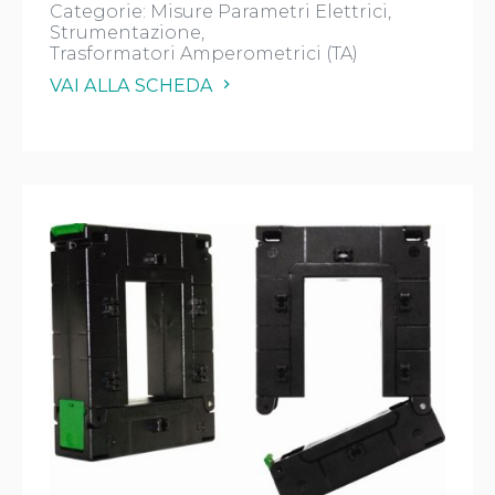
Categorie:
Misure Parametri Elettrici
Strumentazione
Trasformatori Amperometrici (TA)
VAI ALLA SCHEDA