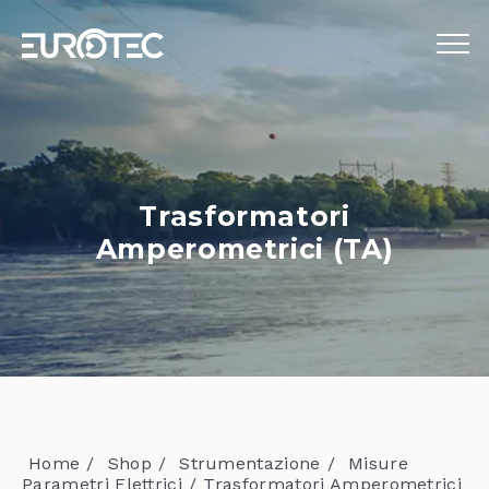
STRUMENTAZIONE
TELECONTROLLO
Trasformatori
SERVIZI
Amperometrici (TA)
EUROTEC
BLOG
LAVORA CON NOI
IT
Home
Shop
Strumentazione
Misure
Parametri Elettrici
Trasformatori Amperometrici