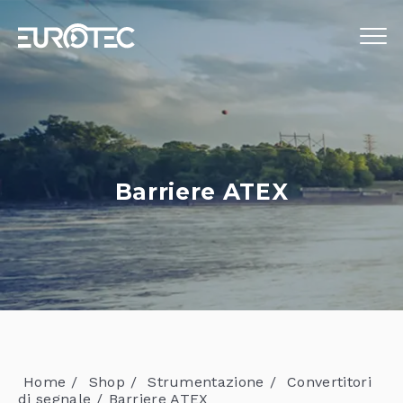
STRUMENTAZIONE
TELECONTROLLO
SERVIZI
Barriere ATEX
EUROTEC
BLOG
LAVORA CON NOI
IT
Home
Shop
Strumentazione
Convertitori
di segnale
Barriere ATEX