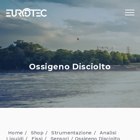
STRUMENTAZIONE
TELECONTROLLO
SERVIZI
Ossigeno Disciolto
EUROTEC
BLOG
LAVORA CON NOI
IT
Home
Shop
Strumentazione
Analisi
Liquidi
Fissi
Sensori
Ossigeno Disciolto